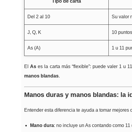
Tipo de carta
Del 2 al 10
Su valor 
J, Q, K
10 punto
As (A)
1 u 11 pu
El
As
es la carta más “flexible”: puede valer 1 u 1
manos blandas
.
Manos duras y manos blandas: la i
Entender esta diferencia te ayuda a tomar mejores 
Mano dura
: no incluye un As contando como 11 (