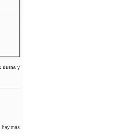
 duras
y
a, hay más