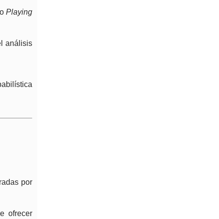
ro
Playing
l análisis
abilística
uradas por
e ofrecer