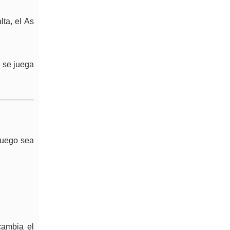
lta, el As
e se juega
 juego sea
cambia el