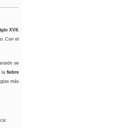
iglo XVII
,
lo
. Con el
ansión se
e la
fiebre
eglas más
ica: